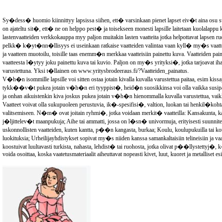
Sy�dess� huomio kiinnittyy lapsissa siihen, ett� varsinkaan pienet lapset eiv�t aina osu su
on ajateltu sit�, ett� ne on helppo pest� ja toisekseen monesti lapsille laitetaan kuolalapp
lastenvaatteiden verkkokauppa myy paljon muitakin lasten vaatteita jotka helpottavat lapsen r
pelkk� k�yt�nn�llisyys ei useinkaan ratkaise vaatteiden valintaa vaan kyll� my�s v
ja vaatteen muotoilu, toisille taas enemm�n merkkaa vaatteisiin painettu kuva. Vaatteiden pain
vaatteesta l�ytyy joku painettu kuva tai kuvio. Paljon on my�s yrityksi�, jotka tarjoavat iha
varustettuna. Yksi t�llainen on www.yritysbrodeeraus.fi/?Vaatteiden_painatus.
V�h�n isommille lapsille voi sitten ostaa jotain kivalla kuvalla varustettua paitaa, esim kiss
tykk��v�t pukea jotain v�h�n eri tyyppist�, heid�n suosikkinsa voi olla vaikka susipaita. 
ja onhan aikuistenkin kiva joskus pukea jotain v�h�n hienommalla kuvalla varustettua, 
Vaatteet voivat olla sukupuoleen perustuvia, ik�-spesifisi�, valtion, luokan tai henkil
valitsemiseen. N�m� ovat joitain ryhmi�, jotka voidaan merkit� vaatteilla: Kansakunta, kansall
j�ljittelev�t maanpukuja; Aihe tai ammatti, jossa on l�sn� univormuja, erityisesti suunnitelt
uskonnollisten vaatteiden, kuten kantta, p��n kangasta, burkaa; Koulu, koulupukuilla tai kou
luokituksia; Urheilijayhdistykset sopivat my�s niiden kanssa samankaltaisiin telineisiin ja v
koostuivat luultavasti turkista, nahasta, lehdist� tai ruohosta, jotka olivat p��llystettyj�,
voida osoittaa, koska vaatetusmateriaalit aiheuttavat nopeasti kivet, luut, kuoret ja metalliset esi