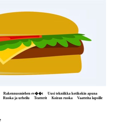
Rakennusmiehen ev��t
Uusi tekniikka kotikokin apuna
Ruoka ja urheilu
Teatterit
Koiran ruoka
Vaatteita lapsille
e