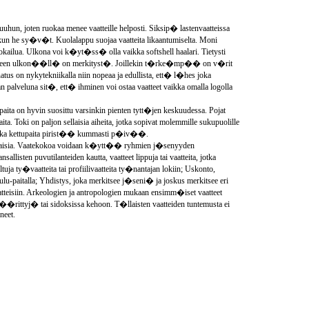
uhun, joten ruokaa menee vaatteille helposti. Siksip� lastenvaatteissa
u kun he sy�v�t. Kuolalappu suojaa vaatteita likaantumiselta. Moni
uokailua. Ulkona voi k�yt�ss� olla vaikka softshell haalari. Tietysti
aatteen ulkon��ll� on merkityst�. Joillekin t�rke�mp�� on v�rit
atus on nykytekniikalla niin nopeaa ja edullista, ett� l�hes joka
n palveluna sit�, ett� ihminen voi ostaa vaatteet vaikka omalla logolla
apaita on hyvin suosittu varsinkin pienten tytt�jen keskuudessa. Pojat
Toki on paljon sellaisia aiheita, jotka sopivat molemmille sukupuolille
vaikka kettupaita pirist�� kummasti p�iv��.
�kohtaisia. Vaatekokoa voidaan k�ytt�� ryhmien j�senyyden
isten puvutilanteiden kautta, vaatteet lippuja tai vaatteita, jotka
uja ty�vaatteita tai profiilivaatteita ty�nantajan lokiin; Uskonto,
lu-paitalla; Yhdistys, joka merkitsee j�seni� ja joskus merkitsee eri
aatteisiin. Arkeologien ja antropologien mukaan ensimm�iset vaatteet
 k��rittyj� tai sidoksissa kehoon. T�llaisten vaatteiden tuntemusta ei
neet.